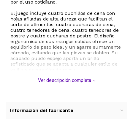
por el uso cotidiano.
El juego incluye cuatro cuchillos de cena con
hojas afiladas de alta dureza que facilitan el
corte de alimentos, cuatro cucharas de cena,
cuatro tenedores de cena, cuatro tenedores de
postre y cuatro cucharas de postre. El diseño
ergonómico de sus mangos sólidos ofrece un
equilibrio de peso ideal y un agarre sumamente
cómodo, evitando que las piezas se doblen. Su
acabado pulido espejo aporta un brillo
sofisticado que se adapta a cualquier estilo de
vajilla y decoración de mesa.
Ver descripción completa
Además de su atractivo estético, este juego de
cubiertos destaca por su practicidad. Es
totalmente apto para lavavajillas, lo que
simplifica la limpieza y el mantenimiento diario
sin perder su brillo original. Es la opción
perfecta para el hogar, restaurantes, bodas o
Información del fabricante
como un regalo distinguido y duradero.
ESTE PRODUCTO VIENE DE USA DENTRO DEL
MARCO DEL SERVICIO "PUERTA A PUERTA" QUE