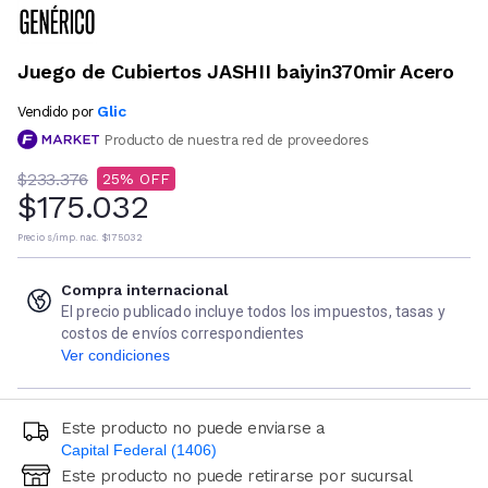
Juego de Cubiertos JASHII baiyin370mir Acero
Glic
Vendido por
Producto de nuestra red de proveedores
$233.376
25
$175.032
Precio s/imp. nac.
$175.032
Compra internacional
El precio publicado incluye todos los impuestos, tasas y
costos de envíos correspondientes
Ver condiciones
Este producto no puede enviarse a
Capital Federal (1406)
Este producto no puede retirarse por sucursal
Ingresá código postal (sólo números)