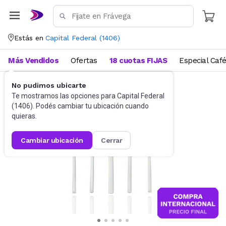
Estás en
Capital Federal
(
1406
)
Más Vendidos
Ofertas
18 cuotas FIJAS
Especial Caf
No pudimos ubicarte
Cubiertos
Sets de cubiertos
Te mostramos las opciones para
Capital Federal
(
1406
). Podés cambiar tu ubicación cuando
quieras.
cambiar ubicación
cerrar