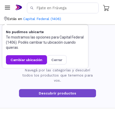
Estás en
Capital Federal
(
1406
)
No pudimos ubicarte
Te mostramos las opciones para
Capital Federal
(
1406
). Podés cambiar tu ubicación cuando
quieras.
cambiar ubicación
cerrar
La página no existe
Navegá por las categorías y descubrí
todos los productos que tenemos para
vos.
Descubrir productos