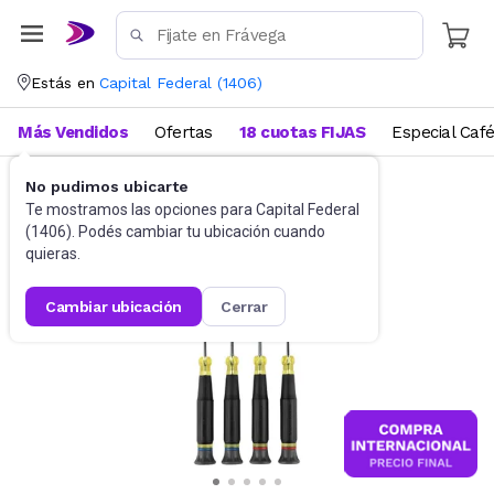
Estás en
Capital Federal
(
1406
)
Más Vendidos
Ofertas
18 cuotas FIJAS
Especial Caf
No pudimos ubicarte
Herramientas manuales
Destornilladores
Te mostramos las opciones para
Capital Federal
(
1406
). Podés cambiar tu ubicación cuando
quieras.
cambiar ubicación
cerrar