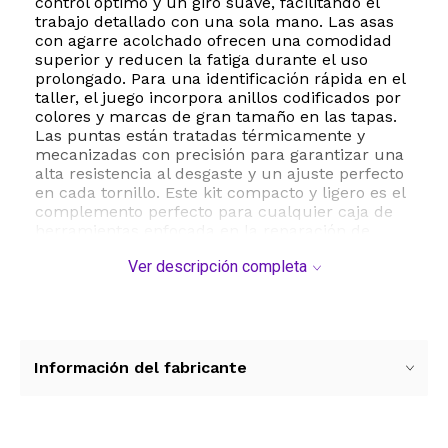
control óptimo y un giro suave, facilitando el
trabajo detallado con una sola mano. Las asas
con agarre acolchado ofrecen una comodidad
superior y reducen la fatiga durante el uso
prolongado. Para una identificación rápida en el
taller, el juego incorpora anillos codificados por
colores y marcas de gran tamaño en las tapas.
Las puntas están tratadas térmicamente y
mecanizadas con precisión para garantizar una
alta resistencia al desgaste y un ajuste perfecto
en cada tornillo. Este kit compacto y ligero es el
complemento perfecto para cualquier caja de
herramientas enfocada en la reparación de
dispositivos electrónicos y mantenimiento del
Ver descripción completa
hogar.
ESTE PRODUCTO VIENE DE USA DENTRO DEL
MARCO DEL SERVICIO "PUERTA A PUERTA" QUE
RIGE PARA LOS ENVíOS POSTALES
INTERNACIONALES.
Información del fabricante
RECIBIRA EL PRODUCTO ENTRE 10 Y 12 DIAS
DESPUES DE SU COMPRA.