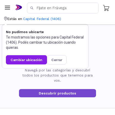
Estás en
Capital Federal
(
1406
)
No pudimos ubicarte
Te mostramos las opciones para
Capital Federal
(
1406
). Podés cambiar tu ubicación cuando
quieras.
cambiar ubicación
cerrar
La página no existe
Navegá por las categorías y descubrí
todos los productos que tenemos para
vos.
Descubrir productos