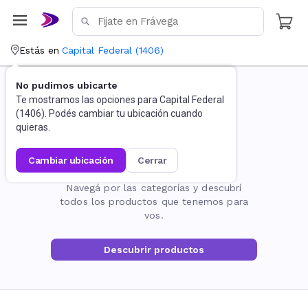
Estás en
Capital Federal
(
1406
)
No pudimos ubicarte
Te mostramos las opciones para
Capital Federal
(
1406
). Podés cambiar tu ubicación cuando
quieras.
cambiar ubicación
cerrar
La página no existe
Navegá por las categorías y descubrí
todos los productos que tenemos para
vos.
Descubrir productos