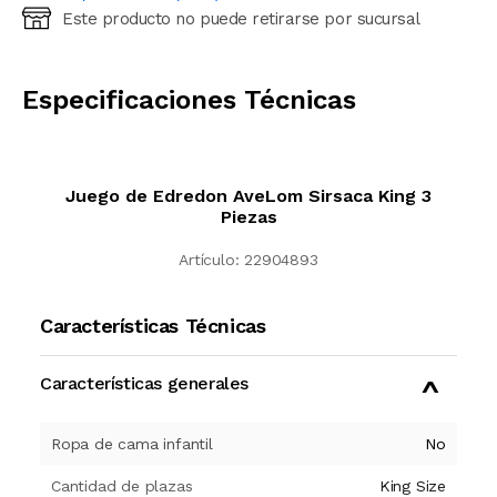
Este producto no puede retirarse por sucursal
Ingresá código postal (sólo números)
CALCULAR
Especificaciones Técnicas
Juego de Edredon AveLom Sirsaca King 3
Piezas
Artículo:
22904893
Características Técnicas
Características generales
Ropa de cama infantil
No
Cantidad de plazas
King Size