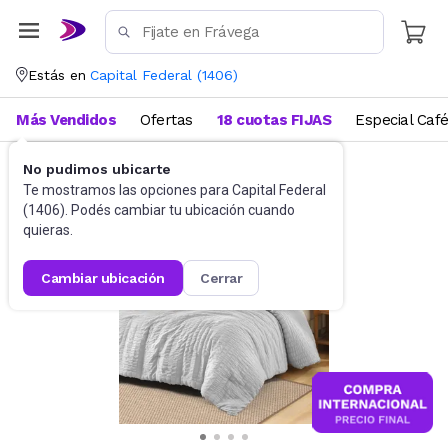
Estás en
Capital Federal
(
1406
)
Más Vendidos
Ofertas
18 cuotas FIJAS
Especial Caf
No pudimos ubicarte
Ropa de cama
Edredones
Te mostramos las opciones para
Capital Federal
(
1406
). Podés cambiar tu ubicación cuando
quieras.
cambiar ubicación
cerrar