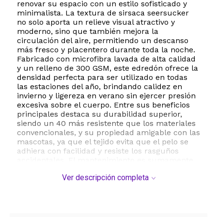
renovar su espacio con un estilo sofisticado y
minimalista. La textura de sirsaca seersucker
no solo aporta un relieve visual atractivo y
moderno, sino que también mejora la
circulación del aire, permitiendo un descanso
más fresco y placentero durante toda la noche.
Fabricado con microfibra lavada de alta calidad
y un relleno de 300 GSM, este edredón ofrece la
densidad perfecta para ser utilizado en todas
las estaciones del año, brindando calidez en
invierno y ligereza en verano sin ejercer presión
excesiva sobre el cuerpo. Entre sus beneficios
principales destaca su durabilidad superior,
siendo un 40 más resistente que los materiales
convencionales, y su propiedad amigable con las
mascotas, ya que el tejido evita que el pelo se
adhiera con facilidad y resiste los rasguños
accidentales. El mantenimiento es sumamente
sencillo, permitiendo el lavado a máquina en
Ver descripción completa
ciclo suave con agua fría y secado a baja
temperatura, manteniendo su forma y suavidad
lavado tras lavado. El juego incluye un edredón
de tamaño King de 264 x 228 cm 104 x 90
pulgadas y dos fundas de almohada