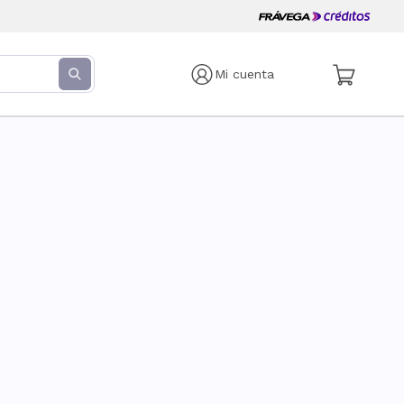
Mi cuenta
s