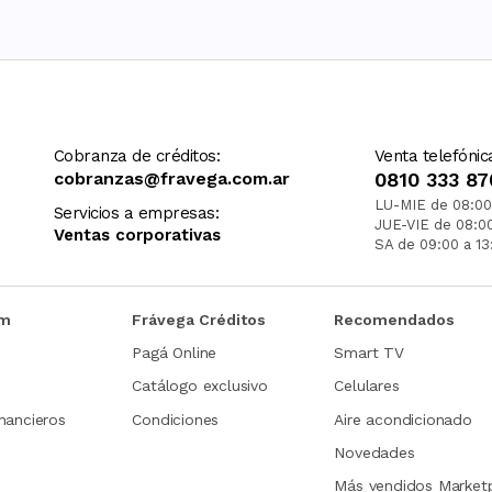
Cobranza de créditos:
Venta telefónic
cobranzas@fravega.com.ar
0810 333 87
LU-MIE de 08:00
Servicios a empresas:
JUE-VIE de 08:0
Ventas corporativas
SA de 09:00 a 13
om
Frávega Créditos
Recomendados
Pagá Online
Smart TV
Catálogo exclusivo
Celulares
nancieros
Condiciones
Aire acondicionado
Novedades
Más vendidos Market