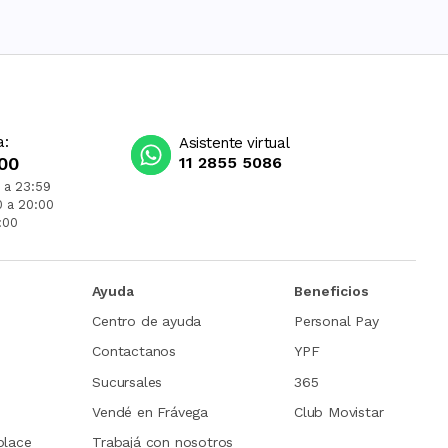
a:
Asistente virtual
00
11 2855 5086
 a 23:59
0 a 20:00
:00
Ayuda
Beneficios
Centro de ayuda
Personal Pay
Contactanos
YPF
Sucursales
365
Vendé en Frávega
Club Movistar
place
Trabajá con nosotros