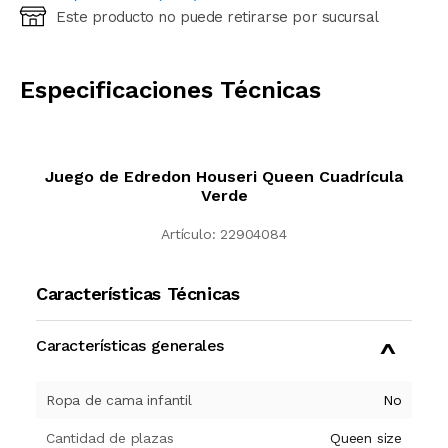
Este producto no puede retirarse por sucursal
Ingresá código postal (sólo números)
CALCULAR
Especificaciones Técnicas
Juego de Edredon Houseri Queen Cuadrícula
Verde
Artículo:
22904084
Características Técnicas
Características generales
Ropa de cama infantil
No
Cantidad de plazas
Queen size