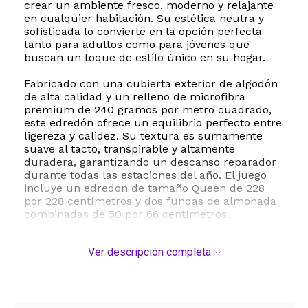
crear un ambiente fresco, moderno y relajante
en cualquier habitación. Su estética neutra y
sofisticada lo convierte en la opción perfecta
tanto para adultos como para jóvenes que
buscan un toque de estilo único en su hogar.
Fabricado con una cubierta exterior de algodón
de alta calidad y un relleno de microfibra
premium de 240 gramos por metro cuadrado,
este edredón ofrece un equilibrio perfecto entre
ligereza y calidez. Su textura es sumamente
suave al tacto, transpirable y altamente
duradera, garantizando un descanso reparador
durante todas las estaciones del año. El juego
incluye un edredón de tamaño Queen de 228
por 228 centímetros y dos fundas de almohada
combinadas de 50 por 66 centímetros.
Además de su atractivo diseño y confort
Ver descripción completa
excepcional, este juego de cama destaca por su
practicidad. Es totalmente apto para lavado a
máquina en agua fría y ciclo suave, lo que
facilita enormemente su mantenimiento sin
perder la suavidad ni la intensidad de sus