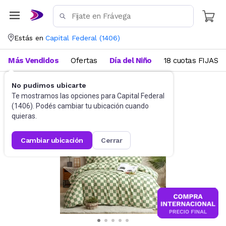
Estás en
Capital Federal
(
1406
)
Más Vendidos
Ofertas
Día del Niño
18 cuotas FIJAS
No pudimos ubicarte
Ropa de cama
Edredones
Te mostramos las opciones para
Capital Federal
(
1406
). Podés cambiar tu ubicación cuando
quieras.
cambiar ubicación
cerrar