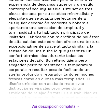
experiencia de descanso superior y un estilo
contemporáneo inigualable. Este set de tres
piezas destaca por su estética minimalista y
elegante que se adapta perfectamente a
cualquier decoración moderna o bohemia
aportando una sensación de amplitud y
luminosidad a tu habitación principal o de
invitados. Fabricado con microfibra de poliéster
de alta calidad este edredón ofrece una textura
excepcionalmente suave al tacto similar a la
sensación de una nube lo que garantiza un
confort térmico ideal durante todas las
estaciones del año. Su relleno ligero pero
acogedor permite mantener la temperatura
corporal sin resultar pesado facilitando un
sueño profundo y reparador tanto en noches
frescas como en climas más templados. El
diseño unicolor con acabado mate evita
distracciones visuales promoviendo un
ambiente de relajación total. La durabilidad es
un pilar fundamental de este producto ya que
sus fibras resistentes están diseñadas para
Ver descripción completa
soportar el uso diario manteniendo su forma y