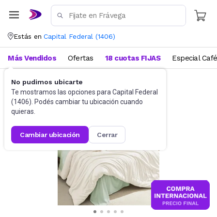
Estás en
Capital Federal
(
1406
)
Más Vendidos
Ofertas
18 cuotas FIJAS
Especial Caf
No pudimos ubicarte
Ropa de cama
Edredones
Te mostramos las opciones para
Capital Federal
(
1406
). Podés cambiar tu ubicación cuando
quieras.
cambiar ubicación
cerrar