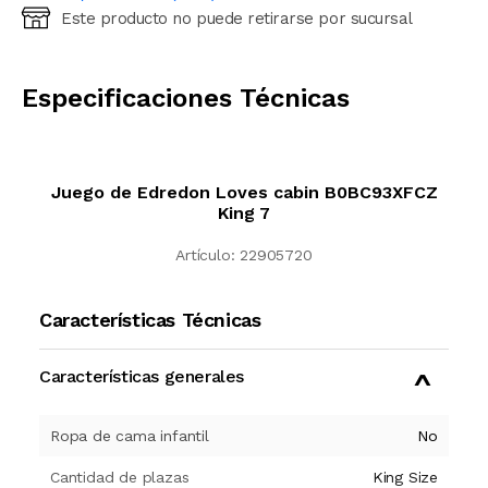
Este producto no puede retirarse por sucursal
Ingresá código postal (sólo números)
CALCULAR
Especificaciones Técnicas
Juego de Edredon Loves cabin B0BC93XFCZ
King 7
Artículo:
22905720
Características Técnicas
Características generales
Ropa de cama infantil
No
Cantidad de plazas
King Size