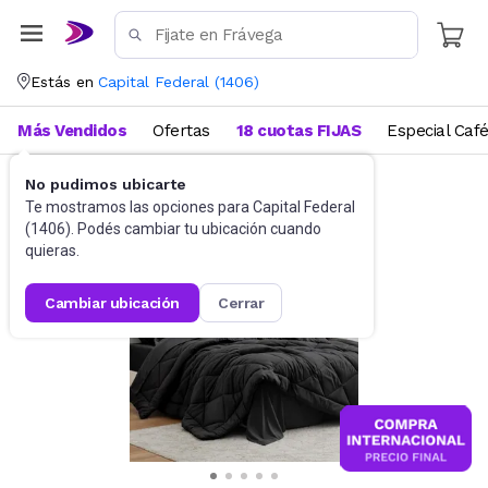
Estás en
Capital Federal
(
1406
)
Más Vendidos
Ofertas
18 cuotas FIJAS
Especial Caf
No pudimos ubicarte
Ropa de cama
Edredones
Te mostramos las opciones para
Capital Federal
(
1406
). Podés cambiar tu ubicación cuando
quieras.
cambiar ubicación
cerrar