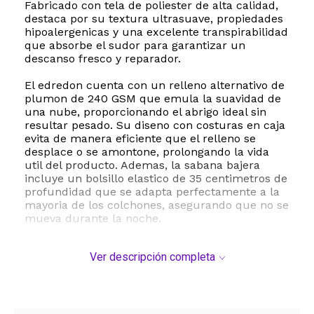
Fabricado con tela de poliester de alta calidad,
destaca por su textura ultrasuave, propiedades
hipoalergenicas y una excelente transpirabilidad
que absorbe el sudor para garantizar un
descanso fresco y reparador.
El edredon cuenta con un relleno alternativo de
plumon de 240 GSM que emula la suavidad de
una nube, proporcionando el abrigo ideal sin
resultar pesado. Su diseno con costuras en caja
evita de manera eficiente que el relleno se
desplace o se amontone, prolongando la vida
util del producto. Ademas, la sabana bajera
incluye un bolsillo elastico de 35 centimetros de
profundidad que se adapta perfectamente a la
mayoria de los colchones, asegurando que no se
mueva durante la noche.
Este juego de cama es de facil mantenimiento,
Ver descripción completa
ya que es apto para lavado a maquina en ciclo
suave con agua fria y secado a baja
temperatura. El paquete incluye un edredon de
259 x 228 cm, una sabana encimera de 274 x
259 cm, una sabana bajera de 198 x 203 x 35