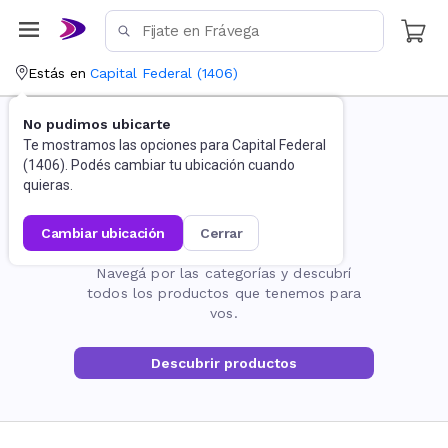
Estás en
Capital Federal
(
1406
)
No pudimos ubicarte
Te mostramos las opciones para
Capital Federal
(
1406
). Podés cambiar tu ubicación cuando
quieras.
cambiar ubicación
cerrar
La página no existe
Navegá por las categorías y descubrí
todos los productos que tenemos para
vos.
Descubrir productos