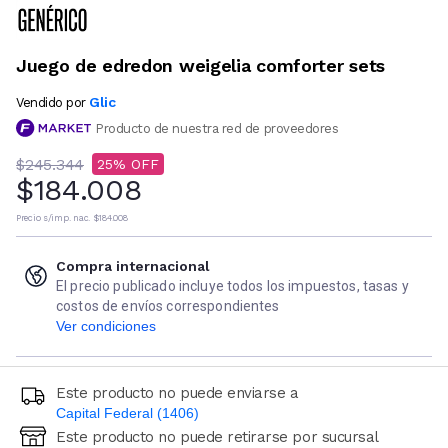
Juego de edredon weigelia comforter sets
Glic
Vendido por
Producto de nuestra red de proveedores
$245.344
25
$184.008
Precio s/imp. nac.
$184.008
Compra internacional
El precio publicado incluye todos los impuestos, tasas y
costos de envíos correspondientes
Ver condiciones
Este producto no puede enviarse a
Capital Federal (1406)
Este producto no puede retirarse por sucursal
Ingresá código postal (sólo números)