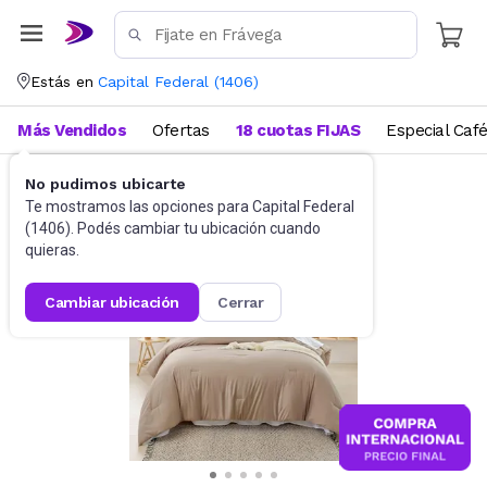
Estás en
Capital Federal
(
1406
)
Más Vendidos
Ofertas
18 cuotas FIJAS
Especial Caf
No pudimos ubicarte
Ropa de cama
Edredones
Te mostramos las opciones para
Capital Federal
(
1406
). Podés cambiar tu ubicación cuando
quieras.
cambiar ubicación
cerrar