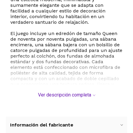
sumamente elegante que se adapta con
facilidad a cualquier estilo de decoración
interior, convirtiendo tu habitación en un
verdadero santuario de relajación.
El juego incluye un edredón de tamaño Queen
de noventa por noventa pulgadas, una sábana
encimera, una sábana bajera con un bolsillo de
catorce pulgadas de profundidad para un ajuste
perfecto al colchón, dos fundas de almohada
estándar y dos fundas decorativas. Cada
elemento está confeccionado con microfibra de
poliéster de alta calidad, tejida de forma
compacta y con un acabado de doble cepillado
que proporciona una textura sedosa, ligera y
sumamente agradable al tacto.
Ver descripción completa
Entre sus principales beneficios destaca su
excelente transpirabilidad y su peso equilibrado
de cinco libras, lo que garantiza la temperatura
ideal tanto en las noches frescas de invierno
como en las temporadas más cálidas. Además,
Información del fabricante
este juego de cama es de muy fácil