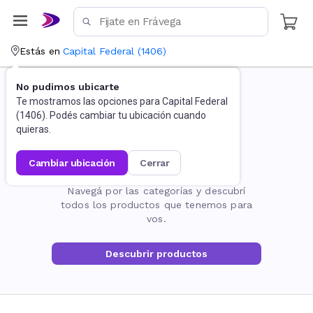
Estás en
Capital Federal
(
1406
)
No pudimos ubicarte
Te mostramos las opciones para
Capital Federal
(
1406
). Podés cambiar tu ubicación cuando
quieras.
cambiar ubicación
cerrar
La página no existe
Navegá por las categorías y descubrí
todos los productos que tenemos para
vos.
Descubrir productos