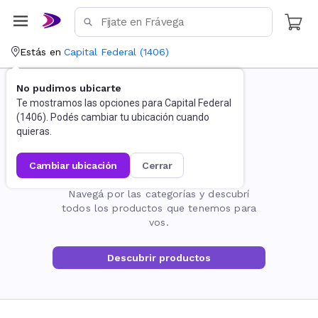
Estás en
Capital Federal
(
1406
)
No pudimos ubicarte
Te mostramos las opciones para
Capital Federal
(
1406
). Podés cambiar tu ubicación cuando
quieras.
cambiar ubicación
cerrar
La página no existe
Navegá por las categorías y descubrí
todos los productos que tenemos para
vos.
Descubrir productos