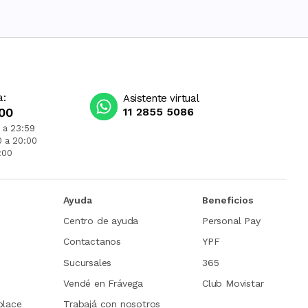
a:
Asistente virtual
00
11 2855 5086
 a 23:59
0 a 20:00
:00
Ayuda
Beneficios
Centro de ayuda
Personal Pay
Contactanos
YPF
Sucursales
365
Vendé en Frávega
Club Movistar
place
Trabajá con nosotros