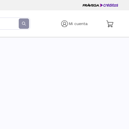
Mi cuenta
s