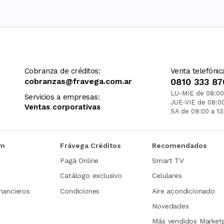
Cobranza de créditos:
Venta telefónic
cobranzas@fravega.com.ar
0810 333 87
LU-MIE de 08:00
Servicios a empresas:
JUE-VIE de 08:0
Ventas corporativas
SA de 09:00 a 13
om
Frávega Créditos
Recomendados
Pagá Online
Smart TV
Catálogo exclusivo
Celulares
nancieros
Condiciones
Aire acondicionado
Novedades
Más vendidos Market