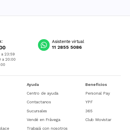
a:
Asistente virtual
00
11 2855 5086
 a 23:59
0 a 20:00
:00
Ayuda
Beneficios
Centro de ayuda
Personal Pay
Contactanos
YPF
Sucursales
365
Vendé en Frávega
Club Movistar
place
Trabajá con nosotros