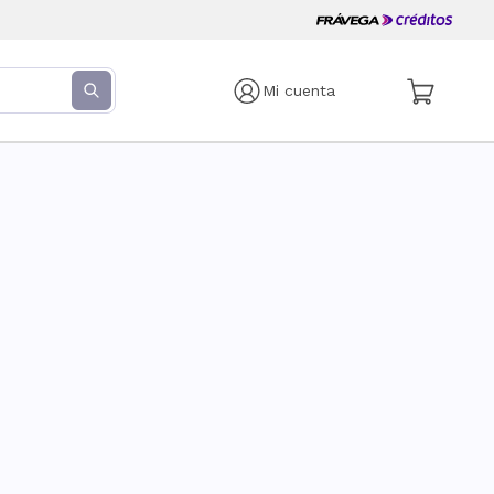
Mi cuenta
s