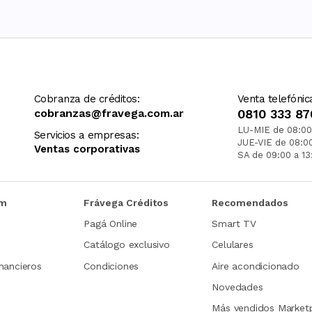
Cobranza de créditos:
Venta telefónic
cobranzas@fravega.com.ar
0810 333 87
LU-MIE de 08:00
Servicios a empresas:
JUE-VIE de 08:0
Ventas corporativas
SA de 09:00 a 13
om
Frávega Créditos
Recomendados
Pagá Online
Smart TV
Catálogo exclusivo
Celulares
nancieros
Condiciones
Aire acondicionado
Novedades
Más vendidos Market