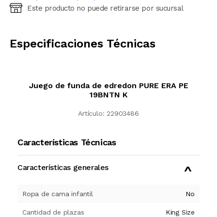
Este producto no puede retirarse por sucursal
Ingresá código postal (sólo números)
CALCULAR
Especificaciones Técnicas
Juego de funda de edredon PURE ERA PE
19BNTN K
Artículo:
22903486
Características Técnicas
Características generales
Ropa de cama infantil
No
Cantidad de plazas
King Size