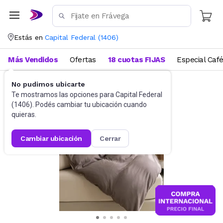
Estás en
Capital Federal
(
1406
)
Más Vendidos
Ofertas
18 cuotas FIJAS
Especial Caf
No pudimos ubicarte
Ropa de cama
Edredones
Te mostramos las opciones para
Capital Federal
(
1406
). Podés cambiar tu ubicación cuando
quieras.
cambiar ubicación
cerrar