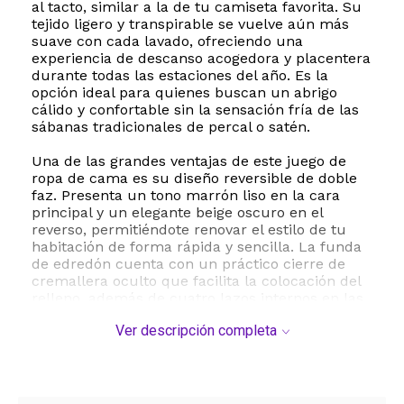
al tacto, similar a la de tu camiseta favorita. Su
tejido ligero y transpirable se vuelve aún más
suave con cada lavado, ofreciendo una
experiencia de descanso acogedora y placentera
durante todas las estaciones del año. Es la
opción ideal para quienes buscan un abrigo
cálido y confortable sin la sensación fría de las
sábanas tradicionales de percal o satén.
Una de las grandes ventajas de este juego de
ropa de cama es su diseño reversible de doble
faz. Presenta un tono marrón liso en la cara
principal y un elegante beige oscuro en el
reverso, permitiéndote renovar el estilo de tu
habitación de forma rápida y sencilla. La funda
de edredón cuenta con un práctico cierre de
cremallera oculto que facilita la colocación del
relleno, además de cuatro lazos internos en las
esquinas para mantener el plumón siempre en
Ver descripción completa
su lugar sin que se desplace. Las fundas de
almohada están diseñadas con un sistema de
sobre que asegura que las almohadas
permanezcan perfectamente contenidas en su
interior.