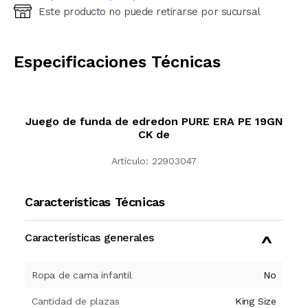
Este producto no puede retirarse por sucursal
Ingresá código postal (sólo números)
CALCULAR
Especificaciones Técnicas
Juego de funda de edredon PURE ERA PE 19GN
CK de
Artículo:
22903047
Características Técnicas
Características generales
Ropa de cama infantil
No
Cantidad de plazas
King Size