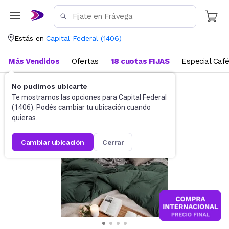
Estás en
Capital Federal
(
1406
)
Más Vendidos
Ofertas
18 cuotas FIJAS
Especial Caf
No pudimos ubicarte
Ropa de cama
Edredones
Te mostramos las opciones para
Capital Federal
(
1406
). Podés cambiar tu ubicación cuando
quieras.
cambiar ubicación
cerrar