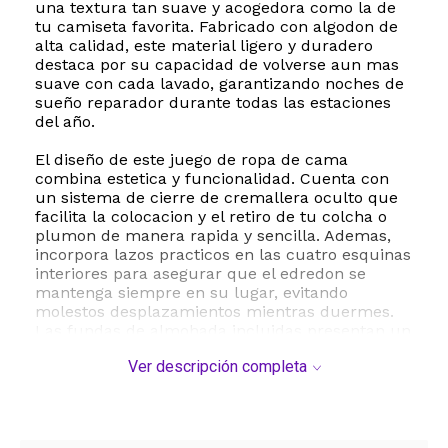
una textura tan suave y acogedora como la de
tu camiseta favorita. Fabricado con algodon de
alta calidad, este material ligero y duradero
destaca por su capacidad de volverse aun mas
suave con cada lavado, garantizando noches de
sueño reparador durante todas las estaciones
del año.
El diseño de este juego de ropa de cama
combina estetica y funcionalidad. Cuenta con
un sistema de cierre de cremallera oculto que
facilita la colocacion y el retiro de tu colcha o
plumon de manera rapida y sencilla. Ademas,
incorpora lazos practicos en las cuatro esquinas
interiores para asegurar que el edredon se
mantenga siempre en su lugar, evitando
molestos desplazamientos mientras duermes.
Las fundas de almohada incluidas presentan un
diseño con cierre tipo sobre que mantiene las
Ver descripción completa
almohadas protegidas y esteticamente
impecables.
Este juego de tres piezas para tamaño California
King incluye una funda de edredon de