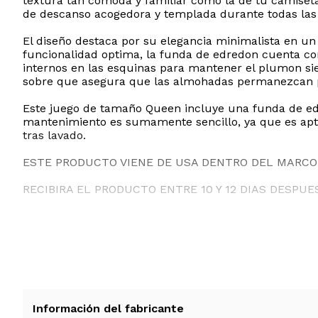
textura tan comoda y familiar como la de tu camiseta
de descanso acogedora y templada durante todas las es
El diseño destaca por su elegancia minimalista en un 
funcionalidad optima, la funda de edredon cuenta con
internos en las esquinas para mantener el plumon si
sobre que asegura que las almohadas permanezcan 
Este juego de tamaño Queen incluye una funda de edr
mantenimiento es sumamente sencillo, ya que es apt
tras lavado.
ESTE PRODUCTO VIENE DE USA DENTRO DEL MARCO 
RECIBIRA EL PRODUCTO ENTRE 10 Y 12 DIAS DESPUE
Información del fabricante