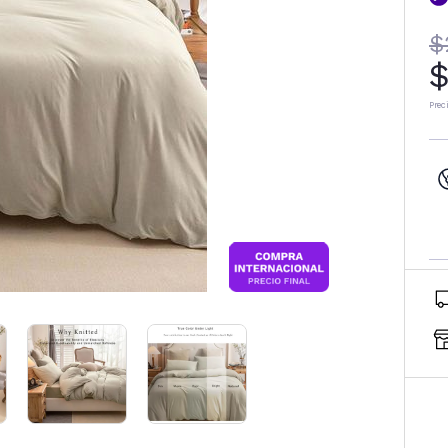
$
$
Prec