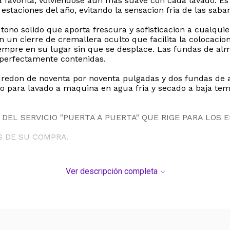
 favorita, volviendose aun mas suave con cada lavado. Es
taciones del año, evitando la sensacion fria de las saban
tono solido que aporta frescura y sofisticacion a cualquie
 un cierre de cremallera oculto que facilita la colocacio
empre en su lugar sin que se desplace. Las fundas de al
perfectamente contenidas.
edon de noventa por noventa pulgadas y dos fundas de a
o para lavado a maquina en agua fria y secado a baja te
DEL SERVICIO "PUERTA A PUERTA" QUE RIGE PARA LOS 
S DE SU COMPRA.
Ver descripción completa