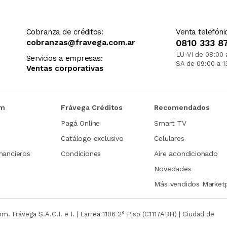
Cobranza de créditos:
Venta telefóni
cobranzas@fravega.com.ar
0810 333 8
LU-VI de 08:00 
Servicios a empresas:
SA de 09:00 a 1
Ventas corporativas
om
Frávega Créditos
Recomendados
Pagá Online
Smart TV
Catálogo exclusivo
Celulares
nancieros
Condiciones
Aire acondicionado
Novedades
Más vendidos Market
com.
Frávega S.A.C.I. e I. | Larrea 1106 2° Piso (C1117ABH) | Ciudad de