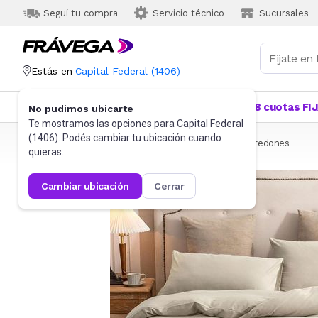
Seguí tu compra
Servicio técnico
Sucursales
Estás en
Capital Federal
(
1406
)
Categorías
Más Vendidos
Ofertas
18 cuotas FI
No pudimos ubicarte
Te mostramos las opciones para
Capital Federal
(
1406
). Podés cambiar tu ubicación cuando
Frávega
Hogar
Blanquería
Ropa de cama
Edredones
quieras.
cambiar ubicación
cerrar