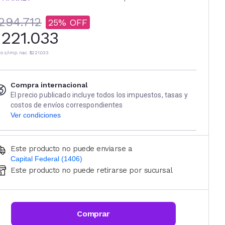
294.712
25
221.033
io s/imp. nac.
$221.033
Compra internacional
El precio publicado incluye todos los impuestos, tasas y
costos de envíos correspondientes
Ver condiciones
Este producto no puede enviarse a
Capital Federal (1406)
Este producto no puede retirarse por sucursal
Ingresá código postal (sólo números)
CALCULAR
Comprar