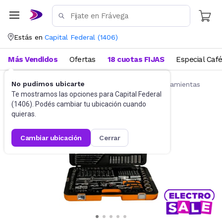
Estás en
Capital Federal
(
1406
)
Más Vendidos
Ofertas
18 cuotas FIJAS
Especial Caf
No pudimos ubicarte
Herramientas manuales
Kits y juego de herramientas
Te mostramos las opciones para
Capital Federal
(
1406
). Podés cambiar tu ubicación cuando
quieras.
cambiar ubicación
cerrar