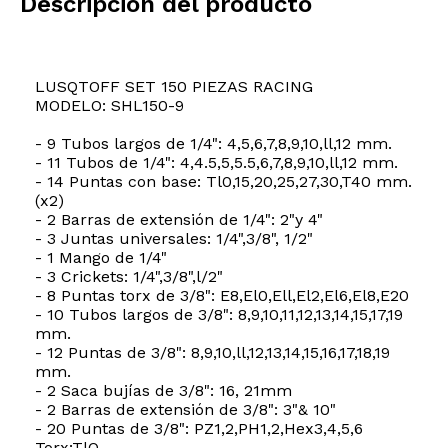
Descripción del producto
LUSQTOFF SET 150 PIEZAS RACING
MODELO: SHL150-9
- 9 Tubos largos de 1/4": 4,5,6,7,8,9,10,ll,12 mm.
- 11 Tubos de 1/4": 4,4.5,5,5.5,6,7,8,9,10,ll,12 mm.
- 14 Puntas con base: Tl0,15,20,25,27,30,T40 mm.
(x2)
- 2 Barras de extensión de 1/4": 2"y 4"
- 3 Juntas universales: 1/4",3/8", 1/2"
- 1 Mango de 1/4"
- 3 Crickets: 1/4",3/8",l/2"
- 8 Puntas torx de 3/8": E8,El0,Ell,El2,El6,El8,E20
- 10 Tubos largos de 3/8": 8,9,10,11,12,13,14,15,17,19
mm.
- 12 Puntas de 3/8": 8,9,10,ll,12,13,14,15,16,17,18,19
mm.
- 2 Saca bujías de 3/8": 16, 21mm
- 2 Barras de extensión de 3/8": 3"& 10"
- 20 Puntas de 3/8": PZ1,2,PH1,2,Hex3,4,5,6
Torx:TlO