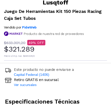
Lusqtoff
Juego De Herramientas Kit 150 Piezas Racing
Caja Set Tubos
PideWeb
Vendido por
Producto de nuestra red de proveedores
$633.301,20
49
$321.289
Precio s/imp. nac.
$265.528,10
Este producto no puede enviarse a
Capital Federal (1406)
Retiro GRATIS en sucursal
Ingresá código postal (sólo números)
Ver sucursales
CALCULAR
Especificaciones Técnicas