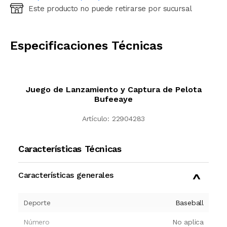
Este producto no puede retirarse por sucursal
Ingresá código postal (sólo números)
CALCULAR
Especificaciones Técnicas
Juego de Lanzamiento y Captura de Pelota
Bufeeaye
Artículo:
22904283
Características Técnicas
Características generales
Deporte
Baseball
Número
No aplica