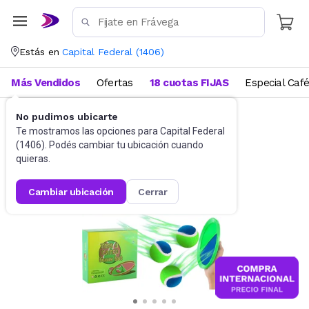
Estás en
Capital Federal
(
1406
)
Más Vendidos
Ofertas
18 cuotas FIJAS
Especial Caf
No pudimos ubicarte
Juegos de aire libre
Deportes infantiles
Te mostramos las opciones para
Capital Federal
(
1406
). Podés cambiar tu ubicación cuando
quieras.
cambiar ubicación
cerrar