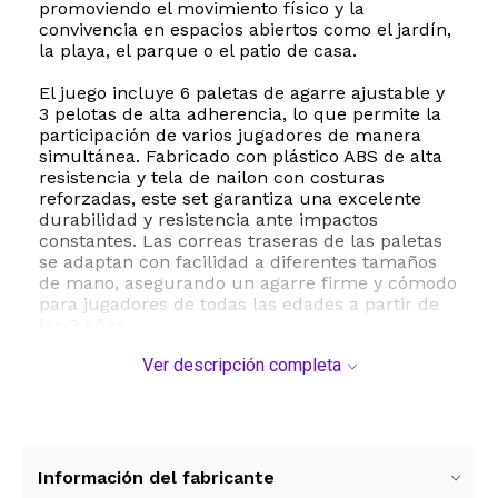
promoviendo el movimiento físico y la
convivencia en espacios abiertos como el jardín,
la playa, el parque o el patio de casa.
El juego incluye 6 paletas de agarre ajustable y
3 pelotas de alta adherencia, lo que permite la
participación de varios jugadores de manera
simultánea. Fabricado con plástico ABS de alta
resistencia y tela de nailon con costuras
reforzadas, este set garantiza una excelente
durabilidad y resistencia ante impactos
constantes. Las correas traseras de las paletas
se adaptan con facilidad a diferentes tamaños
de mano, asegurando un agarre firme y cómodo
para jugadores de todas las edades a partir de
los 3 años.
Ver descripción completa
Además de ser sumamente divertido, este juego
funciona como una excelente herramienta de
entrenamiento deportivo. Ayuda a los más
pequeños a desarrollar la coordinación mano-
ojo, la velocidad de reacción y la motricidad
gruesa, sirviendo como una introducción
Información del fabricante
perfecta a deportes como el béisbol o el tenis.