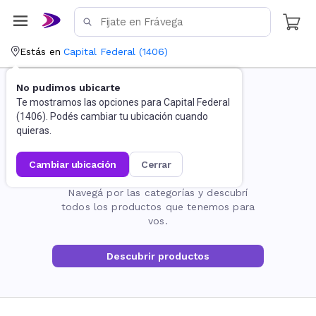
Estás en
Capital Federal
(
1406
)
No pudimos ubicarte
Te mostramos las opciones para
Capital Federal
(
1406
). Podés cambiar tu ubicación cuando
quieras.
cambiar ubicación
cerrar
La página no existe
Navegá por las categorías y descubrí
todos los productos que tenemos para
vos.
Descubrir productos