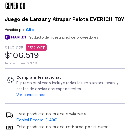
Juego de Lanzar y Atrapar Pelota EVERICH TOY
Glic
Vendido por
Producto de nuestra red de proveedores
$142.025
25
$106.519
Precio s/imp. nac.
$106.519
Compra internacional
El precio publicado incluye todos los impuestos, tasas y
costos de envíos correspondientes
Ver condiciones
Este producto no puede enviarse a
Capital Federal (1406)
Este producto no puede retirarse por sucursal
Ingresá código postal (sólo números)