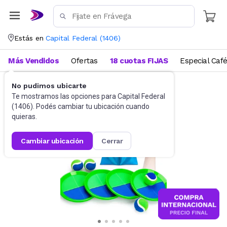
Estás en
Capital Federal
(
1406
)
Más Vendidos
Ofertas
18 cuotas FIJAS
Especial Caf
No pudimos ubicarte
Juegos de aire libre
Deportes infantiles
Te mostramos las opciones para
Capital Federal
(
1406
). Podés cambiar tu ubicación cuando
quieras.
cambiar ubicación
cerrar