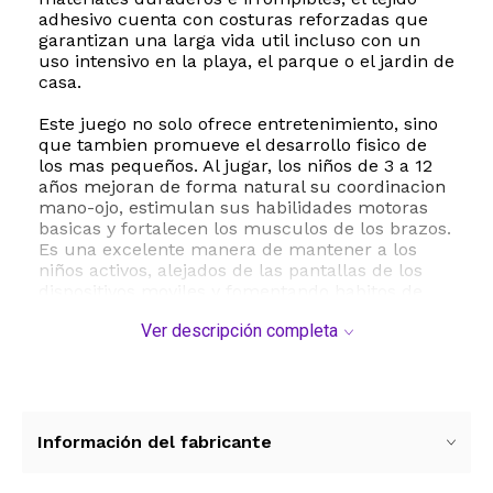
adhesivo cuenta con costuras reforzadas que
garantizan una larga vida util incluso con un
uso intensivo en la playa, el parque o el jardin de
casa.
Este juego no solo ofrece entretenimiento, sino
que tambien promueve el desarrollo fisico de
los mas pequeños. Al jugar, los niños de 3 a 12
años mejoran de forma natural su coordinacion
mano-ojo, estimulan sus habilidades motoras
basicas y fortalecen los musculos de los brazos.
Es una excelente manera de mantener a los
niños activos, alejados de las pantallas de los
dispositivos moviles y fomentando habitos de
vida saludables desde temprana edad.
Ver descripción completa
Las raquetas cuentan con una correa ajustable
y alargada en la parte posterior, lo que permite
que tanto niños como adultos puedan adaptar
el agarre de manera comoda y segura. El set es
completamente impermeable, lo que lo hace
Información del fabricante
perfecto para llevar a la piscina o jugar sobre la
arena de la playa. Ademas, incluye una practica