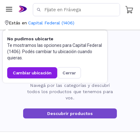
Estás en
Capital Federal
(
1406
)
No pudimos ubicarte
Te mostramos las opciones para
Capital Federal
(
1406
). Podés cambiar tu ubicación cuando
quieras.
cambiar ubicación
cerrar
La página no existe
Navegá por las categorías y descubrí
todos los productos que tenemos para
vos.
Descubrir productos