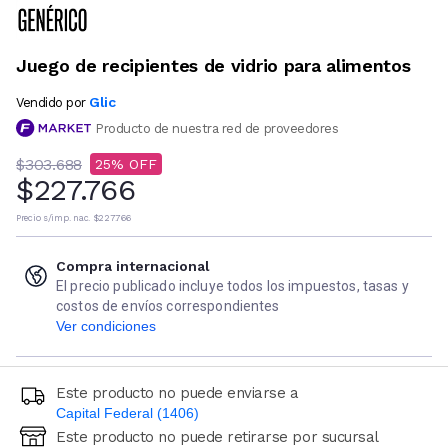
Juego de recipientes de vidrio para alimentos
Glic
Vendido por
Producto de nuestra red de proveedores
$303.688
25
$227.766
Precio s/imp. nac.
$227.766
Compra internacional
El precio publicado incluye todos los impuestos, tasas y
costos de envíos correspondientes
Ver condiciones
Este producto no puede enviarse a
Capital Federal (1406)
Este producto no puede retirarse por sucursal
Ingresá código postal (sólo números)