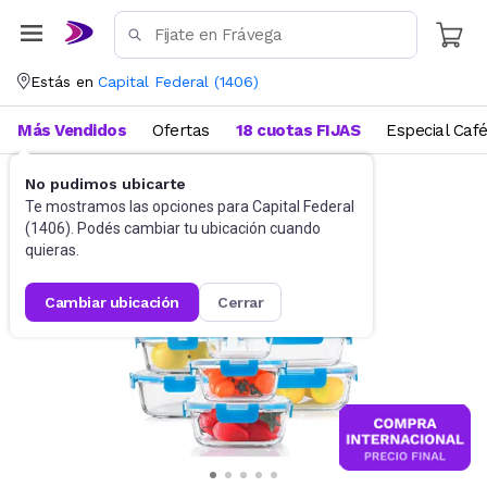
Estás en
Capital Federal
(
1406
)
Más Vendidos
Ofertas
18 cuotas FIJAS
Especial Caf
No pudimos ubicarte
Bazar
Tuppers
Te mostramos las opciones para
Capital Federal
(
1406
). Podés cambiar tu ubicación cuando
quieras.
cambiar ubicación
cerrar