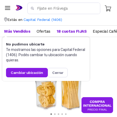
Estás en
Capital Federal
(
1406
)
Más Vendidos
Ofertas
18 cuotas FIJAS
Especial Caf
No pudimos ubicarte
Bazar
Tuppers
Te mostramos las opciones para
Capital Federal
(
1406
). Podés cambiar tu ubicación cuando
quieras.
cambiar ubicación
cerrar