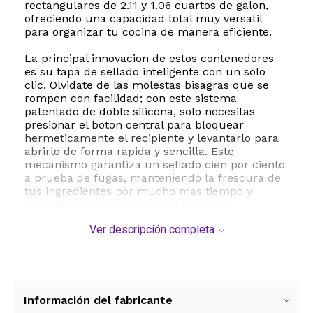
rectangulares de 2.11 y 1.06 cuartos de galon,
ofreciendo una capacidad total muy versatil
para organizar tu cocina de manera eficiente.
La principal innovacion de estos contenedores
es su tapa de sellado inteligente con un solo
clic. Olvidate de las molestas bisagras que se
rompen con facilidad; con este sistema
patentado de doble silicona, solo necesitas
presionar el boton central para bloquear
hermeticamente el recipiente y levantarlo para
abrirlo de forma rapida y sencilla. Este
mecanismo garantiza un sellado cien por ciento
a prueba de fugas, manteniendo la frescura de
tus ingredientes por mucho mas tiempo y
evitando derrames accidentales en tu
refrigerador o mochila.
Ver descripción completa
Fabricados con plastico de alta calidad libre de
BPA y silicona de platino ecologica, estos
recipientes son sumamente ligeros, duraderos y
completamente transparentes, lo que te
permite identificar el contenido de un vistazo.
Información del fabricante
Ademas, son altamente resistentes a las