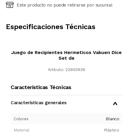
Este producto no puede retirarse por sucursal
Ingresá código postal (sólo números)
CALCULAR
Especificaciones Técnicas
Juego de Recipientes Hermeticos Vakuen Dice
Set de
Artículo:
22903936
Características Técnicas
Características generales
Colores
Blanco
Material
Plástico