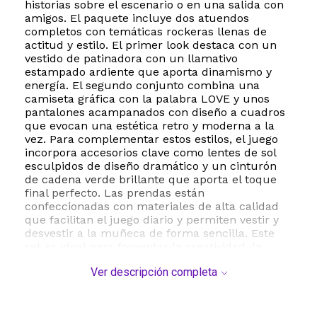
historias sobre el escenario o en una salida con
amigos. El paquete incluye dos atuendos
completos con temáticas rockeras llenas de
actitud y estilo. El primer look destaca con un
vestido de patinadora con un llamativo
estampado ardiente que aporta dinamismo y
energía. El segundo conjunto combina una
camiseta gráfica con la palabra LOVE y unos
pantalones acampanados con diseño a cuadros
que evocan una estética retro y moderna a la
vez. Para complementar estos estilos, el juego
incorpora accesorios clave como lentes de sol
esculpidos de diseño dramático y un cinturón
de cadena verde brillante que aporta el toque
final perfecto. Las prendas están
confeccionadas con materiales de alta calidad
que facilitan el juego diario y permiten vestir y
desvestir a la muñeca de forma sencilla. Este
set es ideal para fomentar la creatividad, la
expresión personal y la motricidad fina en niños
Ver descripción completa
y niñas a partir de los 3 años. Además, todas las
piezas se pueden mezclar y combinar con otras
prendas de la colección de Barbie para crear un
sinfín de combinaciones únicas. Es el regalo