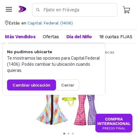
Estás en
Capital Federal
(
1406
)
Más Vendidos
Ofertas
Día del Niño
18 cuotas FIJAS
No pudimos ubicarte
Muñecas y Accesorios
Accesorios para muñecas
Te mostramos las opciones para
Capital Federal
(
1406
). Podés cambiar tu ubicación cuando
quieras.
cambiar ubicación
cerrar