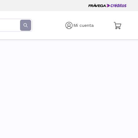
Mi cuenta
s