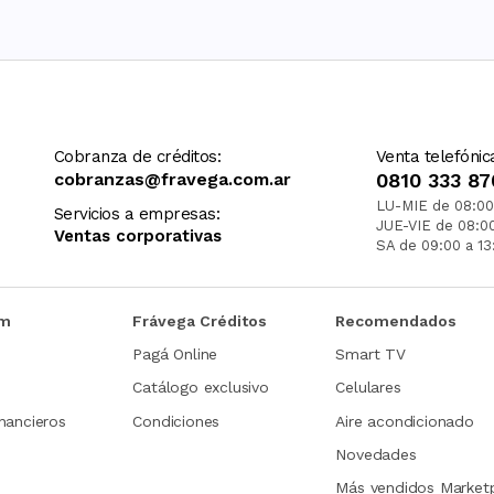
Cobranza de créditos:
Venta telefónic
cobranzas@fravega.com.ar
0810 333 87
LU-MIE de 08:00
Servicios a empresas:
JUE-VIE de 08:0
Ventas corporativas
SA de 09:00 a 13
om
Frávega Créditos
Recomendados
Pagá Online
Smart TV
Catálogo exclusivo
Celulares
nancieros
Condiciones
Aire acondicionado
Novedades
Más vendidos Market