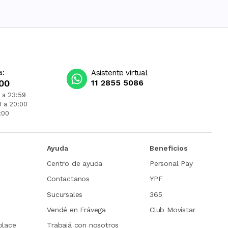
a:
Asistente virtual
00
11 2855 5086
 a 23:59
0 a 20:00
:00
Ayuda
Beneficios
Centro de ayuda
Personal Pay
Contactanos
YPF
Sucursales
365
Vendé en Frávega
Club Movistar
place
Trabajá con nosotros