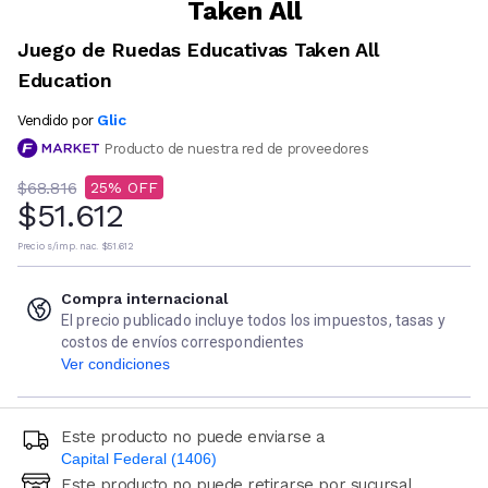
Taken All
Juego de Ruedas Educativas Taken All
Education
Glic
Vendido por
Producto de nuestra red de proveedores
$68.816
25
$51.612
Precio s/imp. nac.
$51.612
Compra internacional
El precio publicado incluye todos los impuestos, tasas y
costos de envíos correspondientes
Ver condiciones
Este producto no puede enviarse a
Capital Federal (1406)
Este producto no puede retirarse por sucursal
Ingresá código postal (sólo números)