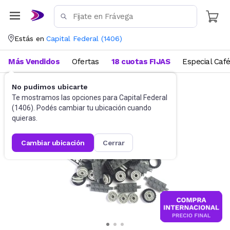
Estás en
Capital Federal
(
1406
)
Más Vendidos
Ofertas
18 cuotas FIJAS
Especial Caf
No pudimos ubicarte
Juguetes y Juegos
Bloques y Construcción
Te mostramos las opciones para
Capital Federal
(
1406
). Podés cambiar tu ubicación cuando
quieras.
cambiar ubicación
cerrar