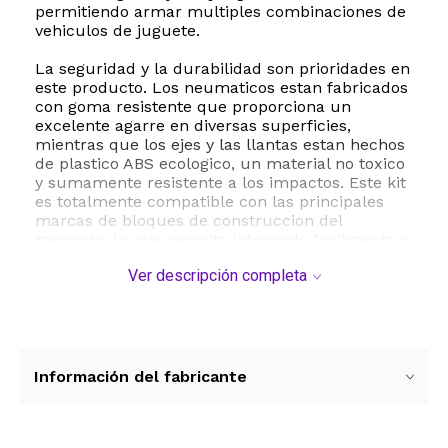
permitiendo armar multiples combinaciones de
vehiculos de juguete.
La seguridad y la durabilidad son prioridades en
este producto. Los neumaticos estan fabricados
con goma resistente que proporciona un
excelente agarre en diversas superficies,
mientras que los ejes y las llantas estan hechos
de plastico ABS ecologico, un material no toxico
y sumamente resistente a los impactos. Este kit
es totalmente compatible con las principales
marcas de bloques de construccion del
mercado, lo que permite integrarlo facilmente a
colecciones existentes para expandir las
Ver descripción completa
posibilidades de juego.
Recomendado para ninos a partir de los 6 anos
de edad, este juego fomenta el desarrollo de
habilidades motoras finas, la resolucion de
problemas y el pensamiento espacial. Al disenar
Información del fabricante
y ensamblar sus propios autos, camiones o
robots moviles, los ninos mejoran su
coordinacion mano ojo y potencian su capacidad