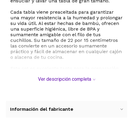
ensuciar y lavar una tabla de gran tamaño.
Cada tabla viene preaceitada para garantizar
una mayor resistencia a la humedad y prolongar
su vida útil. Al estar hechas de bambú, ofrecen
una superficie higiénica, libre de BPA y
sumamente amigable con el filo de tus
cuchillos. Su tamaño de 22 por 15 centímetros
las convierte en un accesorio sumamente
práctico y fácil de almacenar en cualquier cajón
o alacena de tu cocina.
Este set es excelente tanto para la preparación
diaria de alimentos como para presentar
Ver descripción completa
pequeños bocados, embutidos o bocadillos
directamente en la mesa. Para mantener la
belleza natural del bambú, se recomienda lavar
las tablas únicamente a mano con agua tibia y
jabón suave, secándolas de inmediato. Incorpora
practicidad, diseño sostenible y eficiencia a tu
Información del fabricante
rutina culinaria con este versátil juego de tablas
Berkvee.
ESTE PRODUCTO VIENE DE USA DENTRO DEL