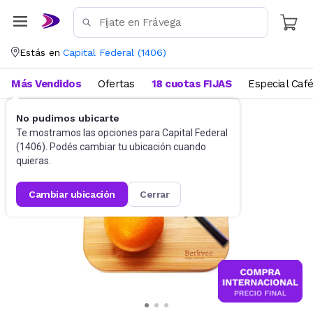
Estás en
Capital Federal
(
1406
)
Más Vendidos
Ofertas
18 cuotas FIJAS
Especial Caf
No pudimos ubicarte
Utensilios de cocina
Tablas
Te mostramos las opciones para
Capital Federal
(
1406
). Podés cambiar tu ubicación cuando
quieras.
cambiar ubicación
cerrar