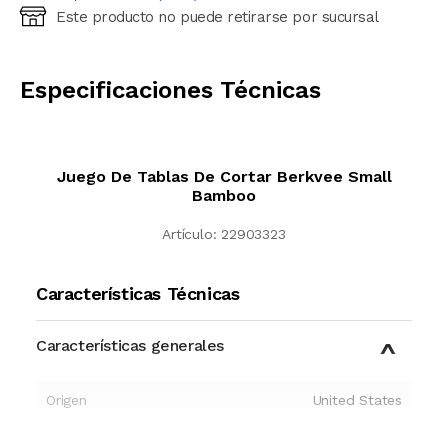
Este producto no puede retirarse por sucursal
Ingresá código postal (sólo números)
CALCULAR
Especificaciones Técnicas
Juego De Tablas De Cortar Berkvee Small
Bamboo
Artículo:
22903323
Características Técnicas
Características generales
Origen
United States