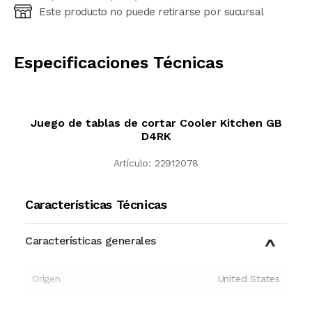
Este producto no puede retirarse por sucursal
Ingresá código postal (sólo números)
CALCULAR
Especificaciones Técnicas
Juego de tablas de cortar Cooler Kitchen GB
D4RK
Artículo:
22912078
Características Técnicas
Características generales
Origen
United States