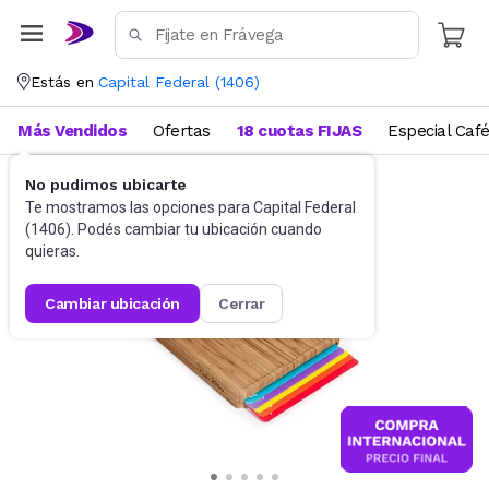
Estás en
Capital Federal
(
1406
)
Más Vendidos
Ofertas
18 cuotas FIJAS
Especial Caf
No pudimos ubicarte
Utensilios de cocina
Tablas
Te mostramos las opciones para
Capital Federal
(
1406
). Podés cambiar tu ubicación cuando
quieras.
cambiar ubicación
cerrar