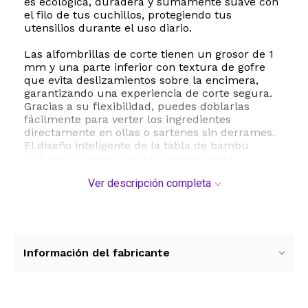
es ecológica, duradera y sumamente suave con
el filo de tus cuchillos, protegiendo tus
utensilios durante el uso diario.
Las alfombrillas de corte tienen un grosor de 1
mm y una parte inferior con textura de gofre
que evita deslizamientos sobre la encimera,
garantizando una experiencia de corte segura.
Gracias a su flexibilidad, puedes doblarlas
fácilmente para verter los ingredientes
directamente en ollas o sartenes sin derrames.
El diseño inteligente de la tabla de bambú
incluye un espacio de almacenamiento
integrado para guardar las alfombrillas, lo que
Ver descripción completa
te ayuda a ahorrar espacio y mantener tu cocina
siempre organizada.
Especificaciones técnicas y dimensiones:
- Dimensiones de la tabla de bambú: 40 cm de
largo x 34.8 cm de ancho x 2.5 cm de grosor
Información del fabricante
15.73 x 13.7 x 1 pulgadas
- Peso total del conjunto: 2 kg 4.5 libras
- Materiales: Madera de bambú ecológica y
plástico libre de BPA