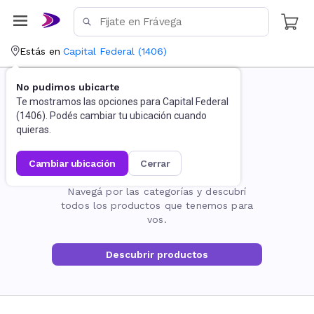
Estás en
Capital Federal
(
1406
)
No pudimos ubicarte
Te mostramos las opciones para
Capital Federal
(
1406
). Podés cambiar tu ubicación cuando
quieras.
cambiar ubicación
cerrar
La página no existe
Navegá por las categorías y descubrí
todos los productos que tenemos para
vos.
Descubrir productos