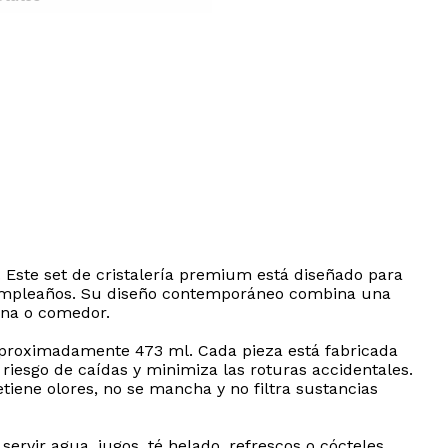
. Este set de cristalería premium está diseñado para
 cumpleaños. Su diseño contemporáneo combina una
ina o comedor.
 aproximadamente 473 ml. Cada pieza está fabricada
 riesgo de caídas y minimiza las roturas accidentales.
etiene olores, no se mancha y no filtra sustancias
servir agua, jugos, té helado, refrescos o cócteles