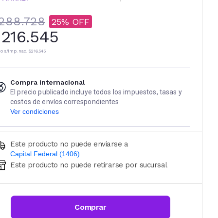
288.728
25
216.545
io s/imp. nac.
$216.545
Compra internacional
El precio publicado incluye todos los impuestos, tasas y
costos de envíos correspondientes
Ver condiciones
Este producto no puede enviarse a
Capital Federal (1406)
Este producto no puede retirarse por sucursal
Ingresá código postal (sólo números)
CALCULAR
Comprar