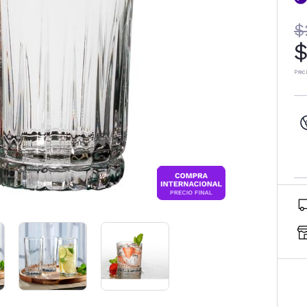
$
$
Prec