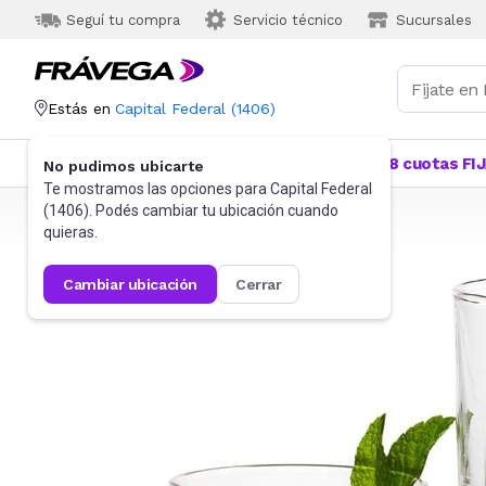
Seguí tu compra
Servicio técnico
Sucursales
Estás en
Capital Federal
(
1406
)
Categorías
Más Vendidos
Ofertas
18 cuotas FI
No pudimos ubicarte
Te mostramos las opciones para
Capital Federal
(
1406
). Podés cambiar tu ubicación cuando
Frávega
Hogar
Bazar
Vajilla
Vasos y copas
quieras.
cambiar ubicación
cerrar