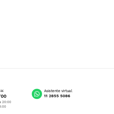
ca:
Asistente virtual
700
11 2855 5086
a 20:00
3:00