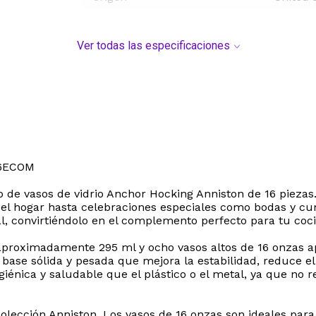
Ver todas las especificaciones
86ECOM
go de vasos de vidrio Anchor Hocking Anniston de 16 piezas
en el hogar hasta celebraciones especiales como bodas y
al, convirtiéndolo en el complemento perfecto para tu coc
s aproximadamente 295 ml y ocho vasos altos de 16 onzas
 base sólida y pesada que mejora la estabilidad, reduce el
iénica y saludable que el plástico o el metal, ya que no r
olección Anniston. Los vasos de 16 onzas son ideales para 