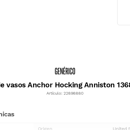
e vasos Anchor Hocking Anniston 1
Artículo:
22898880
nicas
Origen
United 