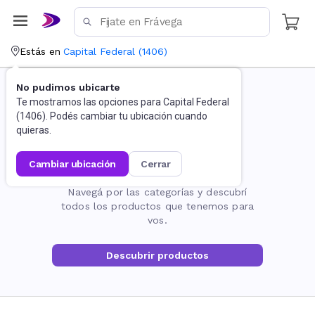
Estás en
Capital Federal
(
1406
)
No pudimos ubicarte
Te mostramos las opciones para
Capital Federal
(
1406
). Podés cambiar tu ubicación cuando
quieras.
cambiar ubicación
cerrar
La página no existe
Navegá por las categorías y descubrí
todos los productos que tenemos para
vos.
Descubrir productos