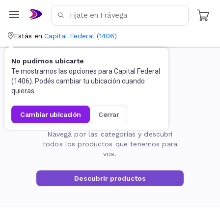
Estás en
Capital Federal
(
1406
)
No pudimos ubicarte
Te mostramos las opciones para
Capital Federal
(
1406
). Podés cambiar tu ubicación cuando
quieras.
cambiar ubicación
cerrar
La página no existe
Navegá por las categorías y descubrí
todos los productos que tenemos para
vos.
Descubrir productos