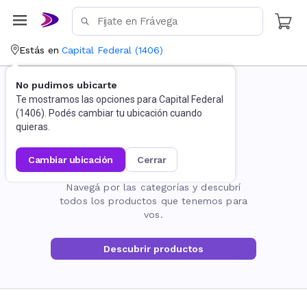
Estás en
Capital Federal
(
1406
)
No pudimos ubicarte
Te mostramos las opciones para
Capital Federal
(
1406
). Podés cambiar tu ubicación cuando
quieras.
cambiar ubicación
cerrar
La página no existe
Navegá por las categorías y descubrí
todos los productos que tenemos para
vos.
Descubrir productos