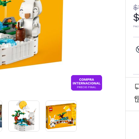
$
$
Prec