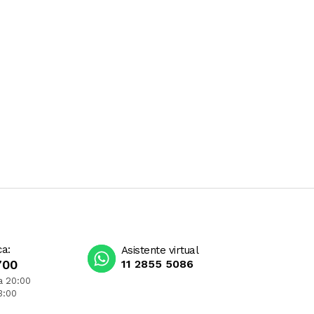
ca:
Asistente virtual
700
11 2855 5086
a 20:00
3:00