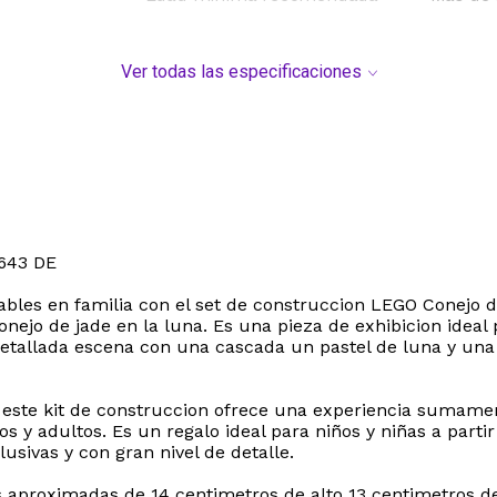
Ver todas las especificaciones
643 DE
ables en familia con el set de construccion LEGO Conej
conejo de jade en la luna. Es una pieza de exhibicion idea
 detallada escena con una cascada un pastel de luna y una
ad este kit de construccion ofrece una experiencia sumam
os y adultos. Es un regalo ideal para niños y niñas a parti
sivas y con gran nivel de detalle.
proximadas de 14 centimetros de alto 13 centimetros de 