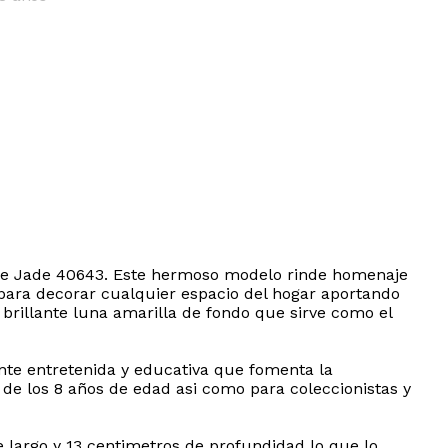
o de Jade 40643. Este hermoso modelo rinde homenaje
l para decorar cualquier espacio del hogar aportando
 brillante luna amarilla de fondo que sirve como el
ente entretenida y educativa que fomenta la
r de los 8 años de edad asi como para coleccionistas y
largo y 13 centimetros de profundidad lo que lo