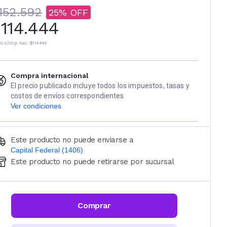
152.592
25
114.444
io s/imp. nac.
$114.444
Compra internacional
El precio publicado incluye todos los impuestos, tasas y
costos de envíos correspondientes
Ver condiciones
Este producto no puede enviarse a
Capital Federal (1406)
Este producto no puede retirarse por sucursal
Ingresá código postal (sólo números)
CALCULAR
Comprar