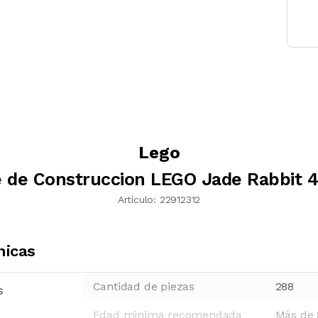
Lego
 de Construccion LEGO Jade Rabbit 
Artículo:
22912312
nicas
Cantidad de piezas
288
s
Edad minima recomendada
Más de 