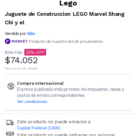
Lego
Juguete de Construccion LEGO Marvel Shang
Chi y el
Glic
Vendido por
Producto de nuestra red de proveedores
$98.736
25
$74.052
Precio s/imp. nac.
$74.052
Compra internacional
El precio publicado incluye todos los impuestos, tasas y
costos de envíos correspondientes
Ver condiciones
Este producto no puede enviarse a
Capital Federal (1406)
Este producto no puede retirarse por sucursal
Ingresá código postal (sólo números)