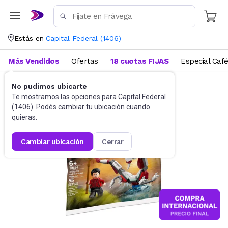
Estás en
Capital Federal
(
1406
)
Más Vendidos
Ofertas
18 cuotas FIJAS
Especial Caf
No pudimos ubicarte
Juguetes y Juegos
Bloques y Construcción
Te mostramos las opciones para
Capital Federal
(
1406
). Podés cambiar tu ubicación cuando
quieras.
cambiar ubicación
cerrar