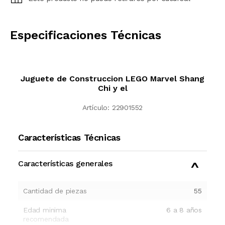
CALCULAR
Especificaciones Técnicas
Juguete de Construccion LEGO Marvel Shang
Chi y el
Artículo:
22901552
Características Técnicas
Características generales
Cantidad de piezas
55
Edad minima
6 a 8 años
recomendada