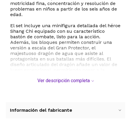
motricidad fina, concentración y resolución de
problemas en niños a partir de los seis años de
edad.
El set incluye una minifigura detallada del héroe
Shang Chi equipado con su característico
bastón de combate, listo para la acción.
Además, los bloques permiten construir una
versión a escala del Gran Protector, el
majestuoso dragón de agua que asiste al
protagonista en sus batallas más difíciles. El
diseño articulado del dragón añade un valor de
juego excepcional, permitiendo posar a la
criatura en diferentes posiciones de combate o
Ver descripción completa
exhibición.
Fabricado con el plástico resistente y seguro
que caracteriza a la marca LEGO, este juguete
garantiza durabilidad y un encaje perfecto en
cada pieza. Su formato en bolsa plástica o
Información del fabricante
polybag lo convierte en el regalo ideal, fácil de
transportar y perfecto para complementar otras
colecciones de superhéroes de Marvel. Es una