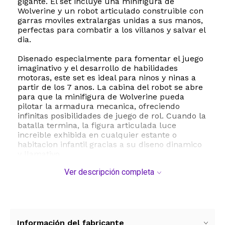
gigante. El set incluye una minifigura de
Wolverine y un robot articulado construible con
garras moviles extralargas unidas a sus manos,
perfectas para combatir a los villanos y salvar el
dia.
Disenado especialmente para fomentar el juego
imaginativo y el desarrollo de habilidades
motoras, este set es ideal para ninos y ninas a
partir de los 7 anos. La cabina del robot se abre
para que la minifigura de Wolverine pueda
pilotar la armadura mecanica, ofreciendo
infinitas posibilidades de juego de rol. Cuando la
batalla termina, la figura articulada luce
increible exhibida en cualquier estante o
habitacion infantil gracias a su diseno dinamico
y llamativo.
Ver descripción completa
Con un total de 141 piezas de plastico de alta
calidad, este set de LEGO garantiza horas de
entretenimiento seguro y duradero. No requiere
baterias, por lo que la diversion depende
exclusivamente de la creatividad de los
pequenos. Es el regalo perfecto para
Información del fabricante