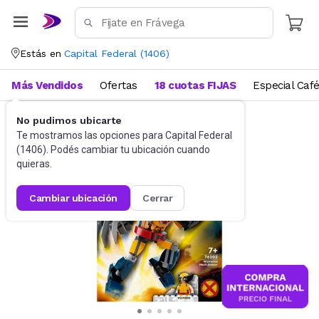
Estás en
Capital Federal
(
1406
)
Más Vendidos
Ofertas
18 cuotas FIJAS
Especial Caf
No pudimos ubicarte
Juguetes y Juegos
Bloques y Construcción
Te mostramos las opciones para
Capital Federal
(
1406
). Podés cambiar tu ubicación cuando
quieras.
cambiar ubicación
cerrar