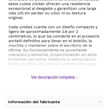
estos cubos clicker ofrecen una resistencia
excepcional al desgaste y garantizan una larga
vida util sin perder su color ni su textura
original.
Cada unidad cuenta con un diseño compacto y
ligero de aproximadamente 2.8 por 2
centimetros, lo que los convierte en el accesorio
portatil definitivo para llevar en el bolsillo, la
mochila o mantener sobre el escritorio de la
oficina. Su funcionamiento es puramente
mecanico y sensorial, proporcionando un alivio
inmediato del estres mediante la estimulacion
tactil y auditiva. Es una herramienta ideal para
mejorar la concentracion durante largas
jornadas de estudio o trabajo, ayudando a
Ver descripción completa
mantener las manos ocupadas de forma
silenciosa y discreta.
Este set es el regalo perfecto para estudiantes,
profesionales de la programacion, entusiastas
de la tecnologia o cualquier persona que
Información del fabricante
busque una alternativa saludable para liberar