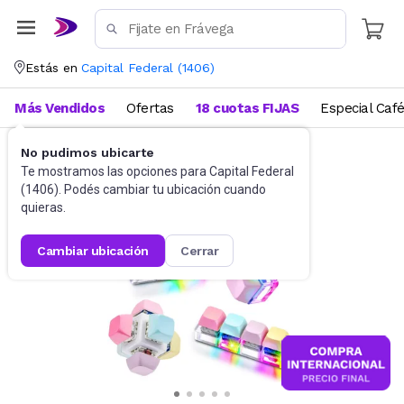
Estás en
Capital Federal
(
1406
)
Más Vendidos
Ofertas
18 cuotas FIJAS
Especial Caf
No pudimos ubicarte
Juguetes y Juegos
Juguetes Electrónicos
Te mostramos las opciones para
Capital Federal
(
1406
). Podés cambiar tu ubicación cuando
quieras.
cambiar ubicación
cerrar