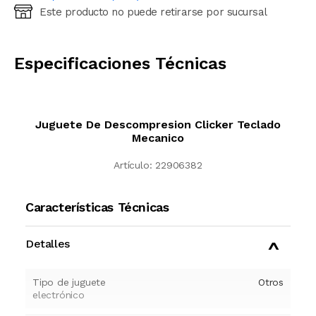
Este producto no puede retirarse por sucursal
Ingresá código postal (sólo números)
CALCULAR
Especificaciones Técnicas
Juguete De Descompresion Clicker Teclado
Mecanico
Artículo:
22906382
Características Técnicas
Detalles
Tipo de juguete
Otros
electrónico