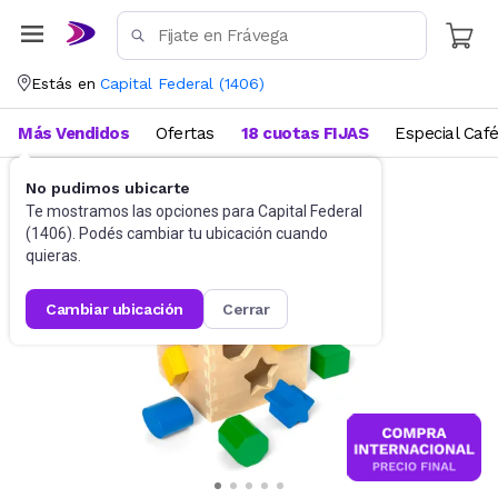
Estás en
Capital Federal
(
1406
)
Más Vendidos
Ofertas
18 cuotas FIJAS
Especial Caf
No pudimos ubicarte
Didácticos
Para niños
Te mostramos las opciones para
Capital Federal
(
1406
). Podés cambiar tu ubicación cuando
quieras.
cambiar ubicación
cerrar