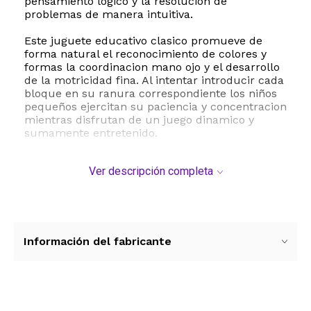
pensamiento logico y la resolucion de
problemas de manera intuitiva.
Este juguete educativo clasico promueve de
forma natural el reconocimiento de colores y
formas la coordinacion mano ojo y el desarrollo
de la motricidad fina. Al intentar introducir cada
bloque en su ranura correspondiente los niños
pequeños ejercitan su paciencia y concentracion
mientras disfrutan de un juego dinamico y
sumamente entretenido.
Fabricado con madera de alta calidad y
Ver descripción completa
acabados no toxicos este clasificador garantiza
una durabilidad excepcional soportando el uso
diario y el paso del tiempo. Es un recurso
didactico perfecto tanto para el hogar como
para entornos preescolares recomendado para
niños de 2 a 4 años de edad.
Información del fabricante
Especificaciones tecnicas:
- Marca Melissa y Doug
- Modelo 575
- Material Madera resistente de alta calidad