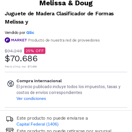
Melissa & Doug
Juguete de Madera Clasificador de Formas
Melissa y
Glic
Vendido por
Producto de nuestra red de proveedores
$94.248
25
$70.686
Precio s/imp. nac.
$70.686
Compra internacional
El precio publicado incluye todos los impuestos, tasas y
costos de envíos correspondientes
Ver condiciones
Este producto no puede enviarse a
Capital Federal (1406)
Este producto no puede retirarse por sucursal
Ingresá código postal (sólo números)