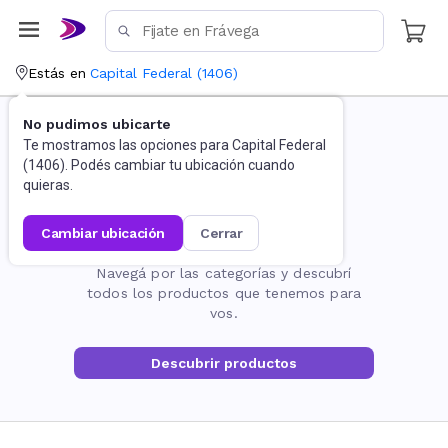
Estás en
Capital Federal
(
1406
)
No pudimos ubicarte
Te mostramos las opciones para
Capital Federal
(
1406
). Podés cambiar tu ubicación cuando
quieras.
cambiar ubicación
cerrar
La página no existe
Navegá por las categorías y descubrí
todos los productos que tenemos para
vos.
Descubrir productos