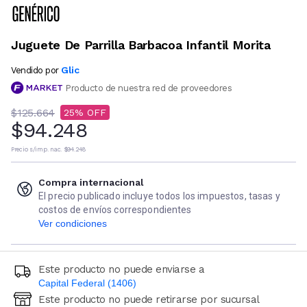
Juguete De Parrilla Barbacoa Infantil Morita
Glic
Vendido por
Producto de nuestra red de proveedores
$125.664
25
$94.248
Precio s/imp. nac.
$94.248
Compra internacional
El precio publicado incluye todos los impuestos, tasas y
costos de envíos correspondientes
Ver condiciones
Este producto no puede enviarse a
Capital Federal (1406)
Este producto no puede retirarse por sucursal
Ingresá código postal (sólo números)