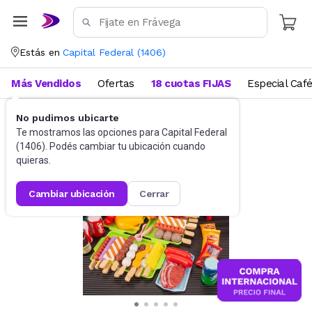
Estás en
Capital Federal
(
1406
)
Más Vendidos
Ofertas
18 cuotas FIJAS
Especial Caf
No pudimos ubicarte
Sets y otros
Juegos de Cocina
Te mostramos las opciones para
Capital Federal
(
1406
). Podés cambiar tu ubicación cuando
quieras.
cambiar ubicación
cerrar