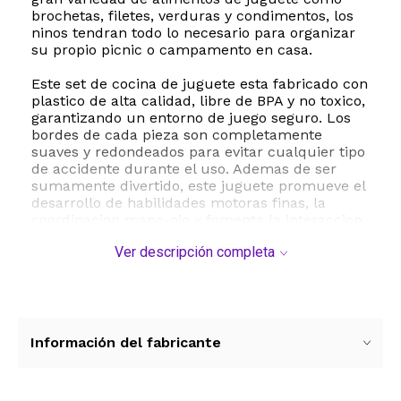
brochetas, filetes, verduras y condimentos, los
ninos tendran todo lo necesario para organizar
su propio picnic o campamento en casa.
Este set de cocina de juguete esta fabricado con
plastico de alta calidad, libre de BPA y no toxico,
garantizando un entorno de juego seguro. Los
bordes de cada pieza son completamente
suaves y redondeados para evitar cualquier tipo
de accidente durante el uso. Ademas de ser
sumamente divertido, este juguete promueve el
desarrollo de habilidades motoras finas, la
coordinacion mano-ojo y fomenta la interaccion
social cuando se comparte con amigos o
Ver descripción completa
familiares.
El paquete incluye dos parrillas de juguete,
platos, pinzas, vasos, frascos de especias y una
amplia seleccion de alimentos simulados con
disenos realistas y colores llamativos. Es facil de
Información del fabricante
limpiar, resistente y perfecto tanto para
interiores como para exteriores. Sorprenda a los
mas pequenos en cumpleanos, Navidad o