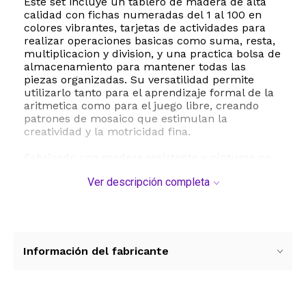
Este set incluye un tablero de madera de alta
calidad con fichas numeradas del 1 al 100 en
colores vibrantes, tarjetas de actividades para
realizar operaciones basicas como suma, resta,
multiplicacion y division, y una practica bolsa de
almacenamiento para mantener todas las
piezas organizadas. Su versatilidad permite
utilizarlo tanto para el aprendizaje formal de la
aritmetica como para el juego libre, creando
patrones de mosaico que estimulan la
creatividad y la motricidad fina.
Fabricado con madera resistente y pinturas no
toxicas a base de agua, garantiza la maxima
Ver descripción completa
seguridad durante el juego. Es ideal para el
hogar o el aula, promoviendo la coordinacion
mano-ojo, el reconocimiento de colores y la
resolucion de problemas de forma natural y
autonoma.
Información del fabricante
ESTE PRODUCTO VIENE DE USA DENTRO DEL
MARCO DEL SERVICIO "PUERTA A PUERTA" QUE
RIGE PARA LOS ENVíOS POSTALES
INTERNACIONALES.