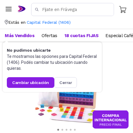
Estás en
Capital Federal
(
1406
)
Más Vendidos
Ofertas
18 cuotas FIJAS
Especial Caf
No pudimos ubicarte
Didácticos
Para niños
Te mostramos las opciones para
Capital Federal
(
1406
). Podés cambiar tu ubicación cuando
quieras.
cambiar ubicación
cerrar