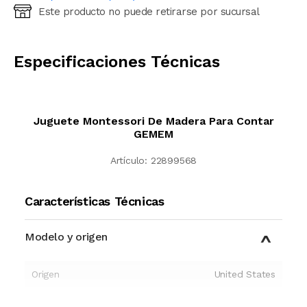
Este producto no puede retirarse por sucursal
Ingresá código postal (sólo números)
CALCULAR
Especificaciones Técnicas
Juguete Montessori De Madera Para Contar
GEMEM
Artículo:
22899568
Características Técnicas
Modelo y origen
Origen
United States