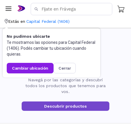
Estás en
Capital Federal
(
1406
)
No pudimos ubicarte
Te mostramos las opciones para
Capital Federal
(
1406
). Podés cambiar tu ubicación cuando
quieras.
cambiar ubicación
cerrar
La página no existe
Navegá por las categorías y descubrí
todos los productos que tenemos para
vos.
Descubrir productos