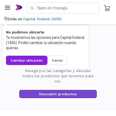
Estás en
Capital Federal
(
1406
)
No pudimos ubicarte
Te mostramos las opciones para
Capital Federal
(
1406
). Podés cambiar tu ubicación cuando
quieras.
cambiar ubicación
cerrar
La página no existe
Navegá por las categorías y descubrí
todos los productos que tenemos para
vos.
Descubrir productos