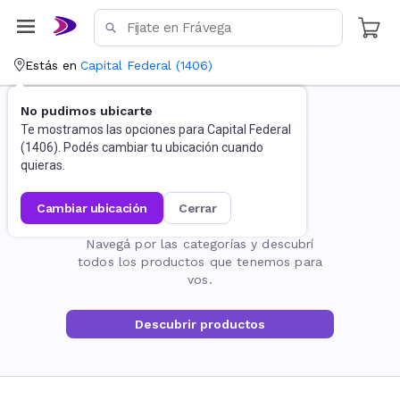
Estás en
Capital Federal
(
1406
)
No pudimos ubicarte
Te mostramos las opciones para
Capital Federal
(
1406
). Podés cambiar tu ubicación cuando
quieras.
cambiar ubicación
cerrar
La página no existe
Navegá por las categorías y descubrí
todos los productos que tenemos para
vos.
Descubrir productos