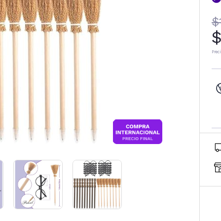
$
$
Prec