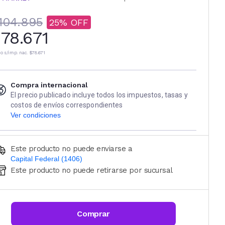
104.895
25
78.671
io s/imp. nac.
$78.671
Compra internacional
El precio publicado incluye todos los impuestos, tasas y
costos de envíos correspondientes
Ver condiciones
Este producto no puede enviarse a
Capital Federal (1406)
Este producto no puede retirarse por sucursal
Ingresá código postal (sólo números)
CALCULAR
Comprar