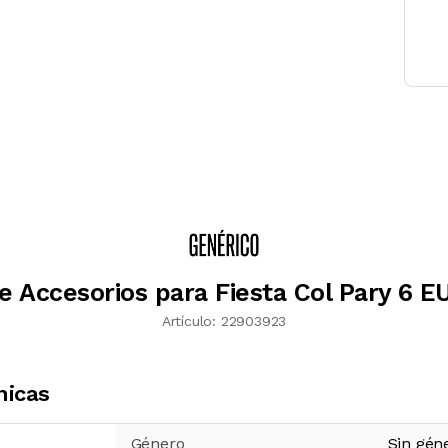
de Accesorios para Fiesta Col Pary 6 E
Artículo:
22903923
nicas
Género
Sin gén