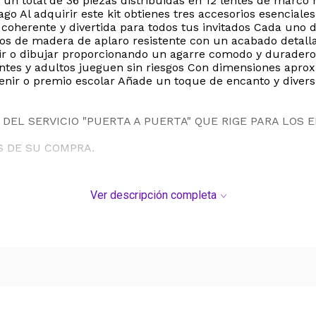
 un total de 36 piezas distribuidas en 12 lentes de marco 
go Al adquirir este kit obtienes tres accesorios esencial
coherente y divertida para todos tus invitados Cada uno 
chos de madera de aplaro resistente con un acabado detall
ir o dibujar proporcionando un agarre comodo y duradero 
centes y adultos jueguen sin riesgos Con dimensiones apro
uvenir o premio escolar Añade un toque de encanto y divers
DEL SERVICIO "PUERTA A PUERTA" QUE RIGE PARA LOS 
S DE SU COMPRA.
Ver descripción completa