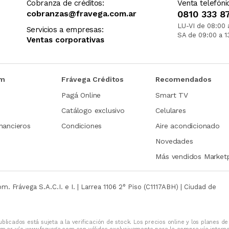
Cobranza de créditos:
Venta telefóni
cobranzas@fravega.com.ar
0810 333 8
LU-VI de 08:00 
Servicios a empresas:
SA de 09:00 a 1
Ventas corporativas
om
Frávega Créditos
Recomendados
Pagá Online
Smart TV
Catálogo exclusivo
Celulares
nancieros
Condiciones
Aire acondicionado
Novedades
Más vendidos Market
com.
Frávega S.A.C.I. e I. | Larrea 1106 2° Piso (C1117ABH) | Ciudad de
blicados está sujeta a la verificación de stock. Los precios online y los planes de