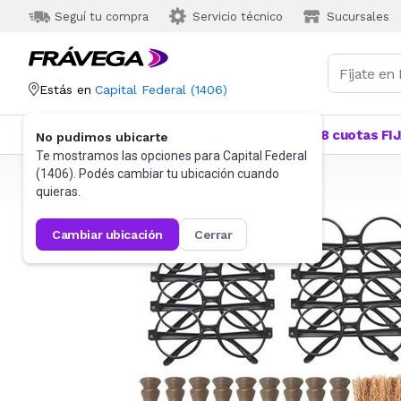
Seguí tu compra
Servicio técnico
Sucursales
Estás en
Capital Federal
(
1406
)
Categorías
Más Vendidos
Ofertas
18 cuotas FI
No pudimos ubicarte
Te mostramos las opciones para
Capital Federal
(
1406
). Podés cambiar tu ubicación cuando
Frávega
Juguetes y Juegos
quieras.
cambiar ubicación
cerrar