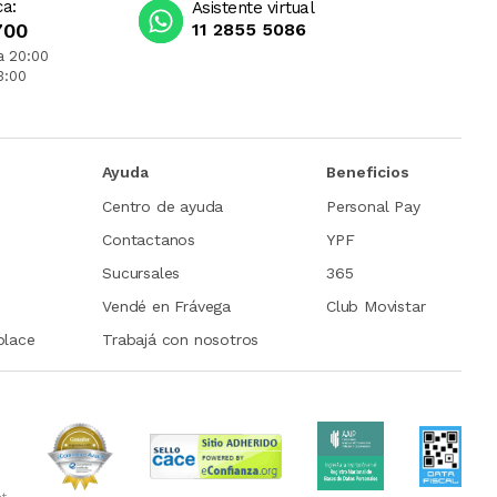
ca:
Asistente virtual
700
11 2855 5086
a 20:00
3:00
Ayuda
Beneficios
Centro de ayuda
Personal Pay
Contactanos
YPF
Sucursales
365
Vendé en Frávega
Club Movistar
place
Trabajá con nosotros