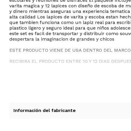
escolares y reuniones de disfraces El paquete incluye
varita magica y 12 lapices con diseño de escoba de ma
y dinero mientras aseguras una experiencia tematica 
alta calidad Los lapices de varita y escoba estan he
que tambien funciona como un lapiz real para escrib
plastico ligero y seguro ideal para que niños adoles
este set es facil de transportar y distribuir como so
despertara la imaginacion de grandes y chicos
ESTE PRODUCTO VIENE DE USA DENTRO DEL MARCO 
RECIBIRA EL PRODUCTO ENTRE 10 Y 12 DIAS DESPUE
Información del fabricante