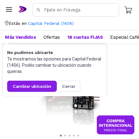
Estás en
Capital Federal
(
1406
)
Más Vendidos
Ofertas
18 cuotas FIJAS
Especial Caf
No pudimos ubicarte
Videojuegos
Accesorios
Te mostramos las opciones para
Capital Federal
(
1406
). Podés cambiar tu ubicación cuando
quieras.
cambiar ubicación
cerrar