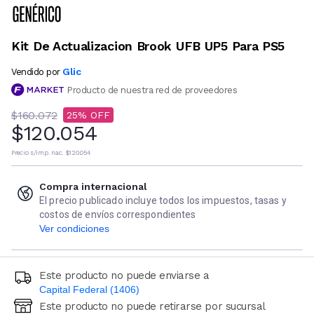
Kit De Actualizacion Brook UFB UP5 Para PS5
Glic
Vendido por
Producto de nuestra red de proveedores
$160.072
25
$120.054
Precio s/imp. nac.
$120.054
Compra internacional
El precio publicado incluye todos los impuestos, tasas y
costos de envíos correspondientes
Ver condiciones
Este producto no puede enviarse a
Capital Federal (1406)
Este producto no puede retirarse por sucursal
Ingresá código postal (sólo números)