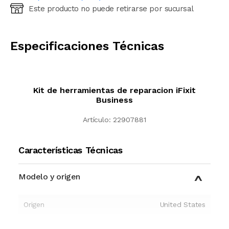
Este producto no puede retirarse por sucursal
Ingresá código postal (sólo números)
CALCULAR
Especificaciones Técnicas
Kit de herramientas de reparacion iFixit
Business
Artículo:
22907881
Características Técnicas
Modelo y origen
Origen
United States