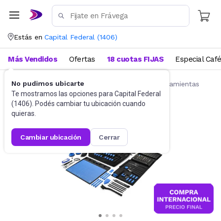
Estás en
Capital Federal
(
1406
)
Más Vendidos
Ofertas
18 cuotas FIJAS
Especial Caf
No pudimos ubicarte
Herramientas manuales
Kits y juego de herramientas
Te mostramos las opciones para
Capital Federal
(
1406
). Podés cambiar tu ubicación cuando
quieras.
cambiar ubicación
cerrar