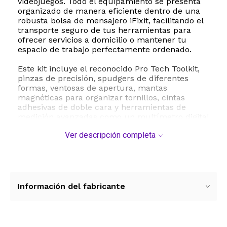
videojuegos. Todo el equipamiento se presenta
organizado de manera eficiente dentro de una
robusta bolsa de mensajero iFixit, facilitando el
transporte seguro de tus herramientas para
ofrecer servicios a domicilio o mantener tu
espacio de trabajo perfectamente ordenado.
Este kit incluye el reconocido Pro Tech Toolkit,
pinzas de precisión, spudgers de diferentes
formas, ventosas de apertura, mantas
magnéticas para organizar tornillos, cintas
adhesivas de doble cara y herramientas de
medición avanzadas como un multímetro digital
y un calibrador. Cada componente ha sido
Ver descripción completa
seleccionado por su durabilidad y rendimiento
bajo condiciones de uso intensivo, combinando
materiales de alta calidad como plásticos
resistentes, metales tratados y telas de alta
densidad. Con un peso total de
aproximadamente 5.4 kilogramos, este bolso de
Información del fabricante
herramientas es lo suficientemente ligero para
llevarlo a cualquier parte pero lo
suficientemente robusto para proteger tu
inversión.